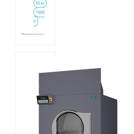
55 кг
1020
л
Промислова
сушильна
машина
PRIMUS DX55 із
завантаженням
(55 кг.) (1020 л.)
Промислова
сушильна
машина з
осьовим
потоком
повітря із
завантаженням
55 кг. Full OPL
мікропроцесор
Газовий,
паровий та