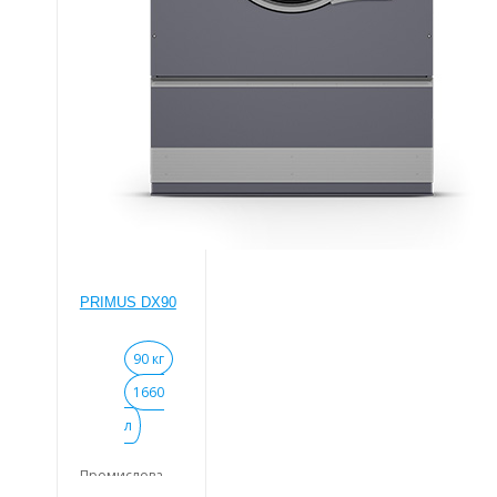
PRIMUS DX90
90 кг
1660
л
Промислова
сушильна