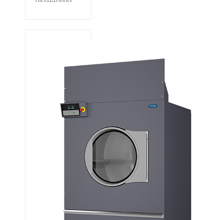
Промислова
сушильна
машина
PRIMUS DX77 із
завантаженням
(77 кг.) (1410 л.)
Промислова
барабанна
сушильна
машина з
осьовим
потоком
повітря із
завантаженням
77 кг.
Full OPL
мікропроцесор.
Газовий і
паровий.
Радіальний
потік повітря.
Стандартний