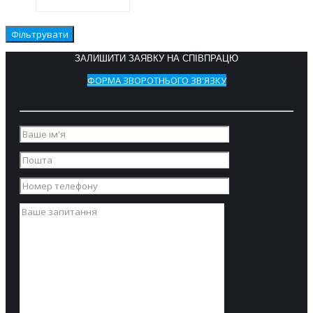
машина
PRIMUS DX90 із
Фільтрувати
завантаженням
(90 кг.) (1660 л.)
ЗАЛИШИТИ ЗАЯВКУ НА СПІВПРАЦЮ
Промислова
ФОРМА ЗВОРОТНЬОГО ЗВ'ЯЗКУ
барабанна
сушильна
машина з
осьовим
потоком
повітря із
завантаженням
90 кг.
Full OPL
мікропроцесор.
Газовий і
паровий.
Радіальний
потік повітря.
Стандартний
реверсивний
барабан.