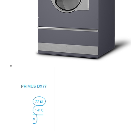
електричний
нагрів.
Радіальний
потік повітря.
Стандартний
реверсивний
барабан.
Пиловий
фільтр, що
самоочищається.
Підігрів
всмоктуваного
повітря
PRIMUS DX77
77 кг
1410
л