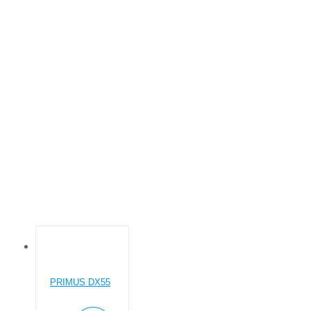
БІЛЬШЕ 50
Основна
Товар Загрузка, кг Сушилок
Більше 50
PRIMUS DX55