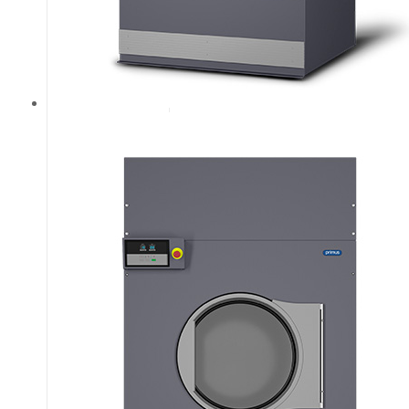
реверсивний
барабан.
Пиловий
фільтр, що
самоочищається.
Підігрів
всмоктуваного
повітря.