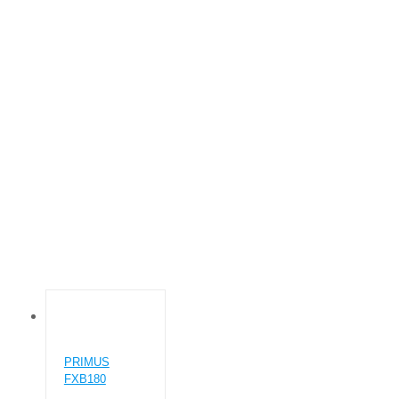
БАР'ЄРНІ ПРАЛЬНІ МАШИНИ
Основна
Промышленные стиральные машины
Бар'єрні пральні машини
PRIMUS
FXB180