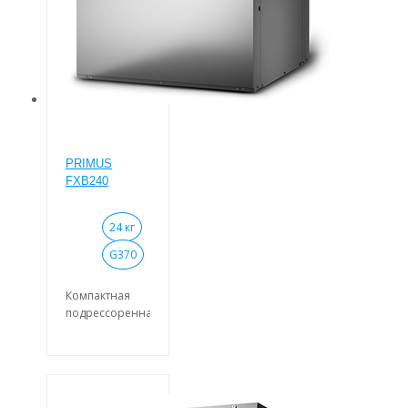
выгрузки
белья.
Высокоскоростная
стиральная
машина с
отжимом.
PRIMUS
FXB240
24 кг
G370
Компактная
подрессоренная
стирально-
отжимная
машина
барьерного
типа с