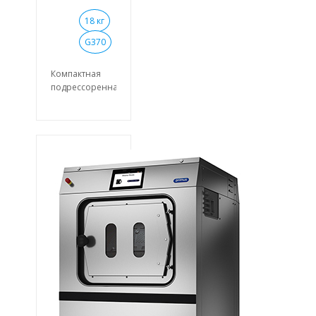
18 кг
G370
Компактная
подрессоренная
стирально-
отжимная
машина
барьерного
типа с
загрузкой 18
кг. Уникальная
система
PowerWash®
Патентованная
воронка.
Загрузочный
люк большого
диаметра для
легкой
загрузки и