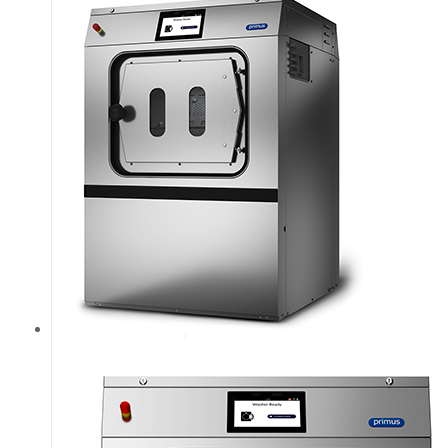
загрузкой 24
кг. Уникальная
система
PowerWash®
Легкий доступ
ко всем частям
машины.
Патентованная
воронка.
Загрузочный
люк большого
диаметра для
легкой
загрузки и
выгрузки
белья.