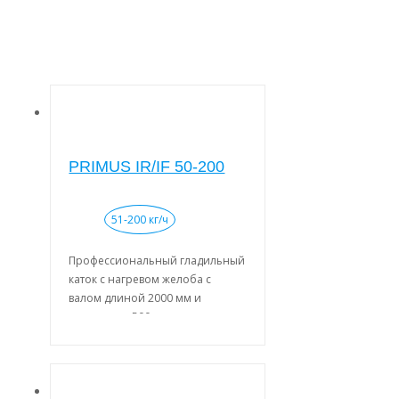
PRIMUS IR/IF 50-200
51-200 кг/ч
Профессиональный гладильный
каток с нагревом желоба с
валом длиной 2000 мм и
диаметром 500 мм
Большая площадь контакта с
бельем (угол охвата 300 °).
Автоматическая защита пальцев