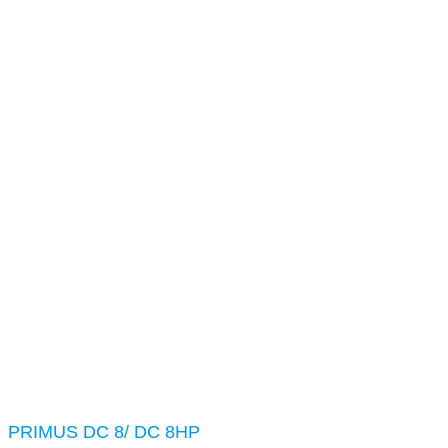
PRIMUS DC 8/ DC 8HP
Основна
Cушильное оборудование
Cушильные шкафы
PRIMUS DC 8/ DC 8HP
PRIMUS DC 8/ DC 8HP