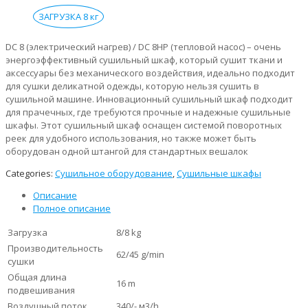
ЗАГРУЗКА 8 кг
DC 8 (электрический нагрев) / DC 8HP (тепловой насос) – очень
энергоэффективный сушильный шкаф, который сушит ткани и
аксессуары без механического воздействия, идеально подходит
для сушки деликатной одежды, которую нельзя сушить в
сушильной машине. Инновационный сушильный шкаф подходит
для прачечных, где требуются прочные и надежные сушильные
шкафы. Этот сушильный шкаф оснащен системой поворотных
реек для удобного использования, но также может быть
оборудован одной штангой для стандартных вешалок
Categories:
Cушильное оборудование
,
Cушильные шкафы
Описание
Полное описание
Загрузка
8/8 kg
Производительность
62/45 g/min
сушки
Общая длина
16 m
подвешивания
Воздушный поток
340/- м3/h