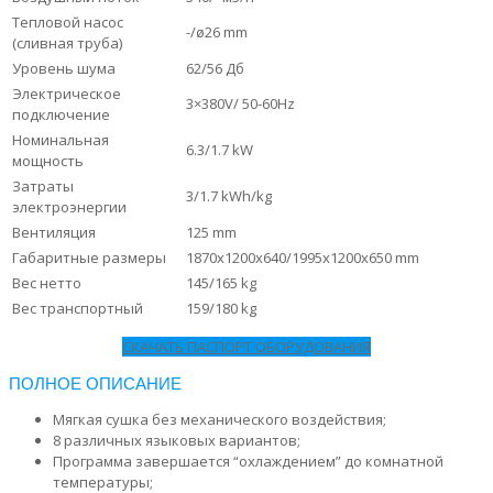
Тепловой насос
-/ø26 mm
(сливная труба)
Уровень шума
62/56 Дб
Электрическое
3×380V/ 50-60Hz
подключение
Номинальная
6.3/1.7 kW
мощность
Затраты
3/1.7 kWh/kg
электроэнергии
Вентиляция
125 mm
Габаритные размеры
1870х1200х640/1995x1200x650 mm
Вес нетто
145/165 kg
Вес транспортный
159/180 kg
СКАЧАТЬ ПАСПОРТ ОБОРУДОВАНИЯ
ПОЛНОЕ ОПИСАНИЕ
Мягкая сушка без механического воздействия;
8 различных языковых вариантов;
Программа завершается “охлаждением” до комнатной
температуры;