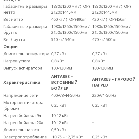
Габаритные размеры
1830х1200 мм /(ТОР)
1830х1200 мм /(ТОР)
нетто
2120х1445мм
2120х1445мм
Вес нетто
460 кг / (ТОР)490кг
420 кг/ (ТОР)450кг
Габаритные размеры
1980х1260х1500мм /
1980х1260х1500мм /
брутто
2150х1300х1500мм
2150х1300х1500мм
Вес брутто
510 кг/ 540 кг
470 кг/ 500 кг
Опции
Двигатель аспиратора
0,37 кВт
0,37 кВт
Нагрев утюга
0,8 кВт
0,8 кВт
Выпуск аспиратора
100-120 мм
100-120 мм
ANTARES
–
ANTARES
–
ПАРОВОЙ
Характеристики:
ВСТОЕННЫЙ
НАГРЕВ
БОЙЛЕР
Напряжение сети
400V/3+N-50 Hz
220V/1-50 Hz
Мотор вентилятора
0,25 кВт
0,25 кВт
(брюки)
Нагрев бойлера 9л
10-12 кВт
–
Нагрев бойлера 20л
10-12 кВт
–
Двигатель насоса
0,50 кВт
–
Электропотребление
10,75 – 12,75 кВт
0,25 кВт