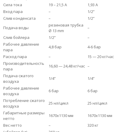
Сила тока
19 – 21,5 А
1,93 А
Вход пара
–
1/2”
Слив конденсата
–
1/2”
резиновая трубка
Подача воды
–
Ø 13 mm
Слив бойлера
1/2”
–
Рабочее давление
4,8 бар
4-6 бар
пара
Расход пара
–
15 — 20 кг/час
Производительность
16,60 — 24,48 кг/час
–
пара
Подача сжатого
1/4”
1/4”
воздуха
Рабочее давление
6 бар
6 бар
воздуха
Потребление сжатого
25 нл/цикл
25 нл/цикл
воздуха
Габаритные размеры
1670х1130 мм
1670х1130 мм
нетто
Вес нетто
–
320 кг