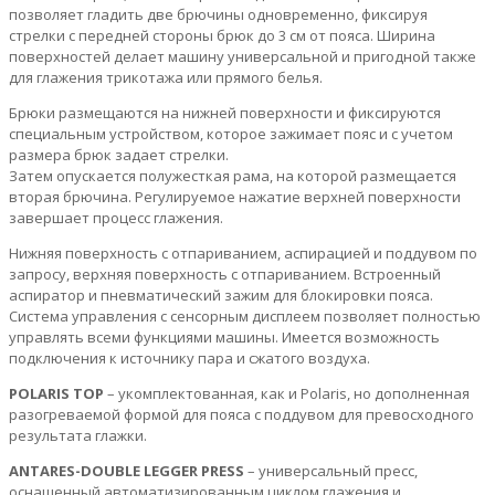
позволяет гладить две брючины одновременно, фиксируя
стрелки с передней стороны брюк до 3 см от пояса. Ширина
поверхностей делает машину универсальной и пригодной также
для глажения трикотажа или прямого белья.
Брюки размещаются на нижней поверхности и фиксируются
специальным устройством, которое зажимает пояс и с учетом
размера брюк задает стрелки.
Затем опускается полужесткая рама, на которой размещается
вторая брючина. Регулируемое нажатие верхней поверхности
завершает процесс глажения.
Нижняя поверхность с отпариванием, аспирацией и поддувом по
запросу, верхняя поверхность с отпариванием. Встроенный
аспиратор и пневматический зажим для блокировки пояса.
Система управления с сенсорным дисплеем позволяет полностью
управлять всеми функциями машины. Имеется возможность
подключения к источнику пара и сжатого воздуха.
POLARIS TOP
– укомплектованная, как и Polaris, но дополненная
разогреваемой формой для пояса с поддувом для превосходного
результата глажки.
ANTARES-DOUBLE LEGGER PRESS
– универсальный пресс,
оснащенный автоматизированным циклом глажения и