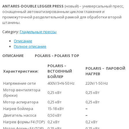
ANTARES-DOUBLE LEGGER PRESS
(новый) – универсальный пресс,
оснащенный автоматизированным циклом глажения и
промежуточной разделительной рамкой для обработки второй
штанины.
Category:
Гладильные прессы
Описание
Полное описание
ОПИСАНИЕ
POLARIS
–
POLARIS
ТОР
POLARIS
–
POLARIS
–
ПАРОВОЙ
Характеристики:
ВСТОЕННЫЙ
НАГРЕВ
БОЙЛЕР
Напряжение сети
400V/3+N-50 Hz
220V/1-50 Hz
Мотор вентилятора
0,25 кВт
0,25 кВт
(брюки)
Мотор аспиратора
0,25 кВт
0,25 кВт
Нагрев бойлера
15-18 кВт
–
Двигатель насоса
0,50 кВт
–
Нагрев формы F4 (ТОР)
0,2 кВт
0,2 кВт
Мотор формы F4 (ТОР)
0,25 кВт
0,25 кВт