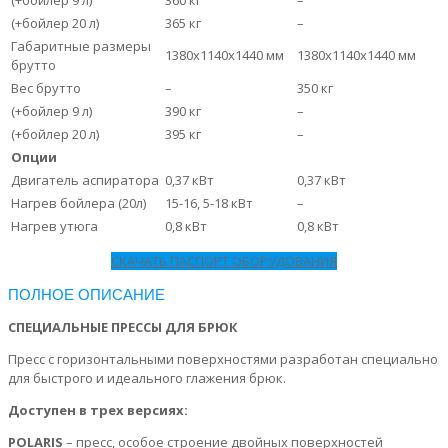
(+бойлер 9 л)
360 кг
–
(+бойлер 20 л)
365 кг
–
Габаритные размеры
1380х1140х1440 мм
1380х1140х1440 мм
брутто
Вес брутто
–
350 кг
(+бойлер 9 л)
390 кг
–
(+бойлер 20 л)
395 кг
–
Опции
Двигатель аспиратора
0,37 кВт
0,37 кВт
Нагрев бойлера (20л)
15-16, 5-18 кВт
–
Нагрев утюга
0,8 кВт
0,8 кВт
СКАЧАТЬ ПАСПОРТ ОБОРУДОВАНИЯ
ПОЛНОЕ ОПИСАНИЕ
СПЕЦИАЛЬН
ЫЕ
ПРЕСС
Ы
ДЛЯ БРЮК
Пресс с горизонтальными поверхностями разработан специально
для быстрого и идеального глажения брюк.
Доступен в трех версиях:
POLARIS
– пресс, особое строение двойных поверхностей