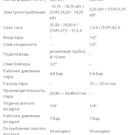
15,75 – 18,75 кВт /
0,25 кВт / (ТОР) 0,70
Электропотребление
(ТОР) 16,20 – 19,20
кВт
кВт
25,00 – 29,00 А /
Сила тока
1,9 А / (ТОР) 4,5 А
(ТОР) 27,5 – 31,5 А
Вход пара
–
1/2”
Слив конденсата
–
1/2”
резиновая трубка
Подача воды
–
Ø 13 mm
Слив бойлера
1/2”
–
Рабочее давление
4,8 бар
5-6 бар
пара
Расход пара
–
15 — 20 кг/час
Производительность
20,40 — 24,48 кг/час
–
пара
Подача сжатого
1/4”
1/4”
воздуха
Рабочее давление
7 бар
7 бар
воздуха
Потребление сжатого
50 нл/цикл
50 нл/цикл
воздуха