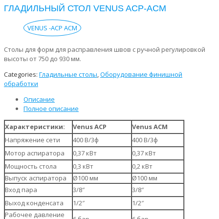
ГЛАДИЛЬНЫЙ СТОЛ VENUS ACP-ACM
VENUS -ACP ACM
Столы для форм для расправления швов с ручной регулировкой
высоты от 750 до 930 мм.
Categories:
Гладильные столы
,
Оборудование финишной
обработки
Описание
Полное описание
Характеристики:
Venus ACP
Venus ACM
Напряжение сети
400 В/3ф
400 В/3ф
Мотор аспиратора
0,37 кВт
0,37 кВт
Мощность стола
0,3 кВт
0,2 кВт
Выпуск аспиратора
Ø100 мм
Ø100 мм
Вход пара
3/8″
3/8″
Выход конденсата
1/2″
1/2″
Рабочее давление