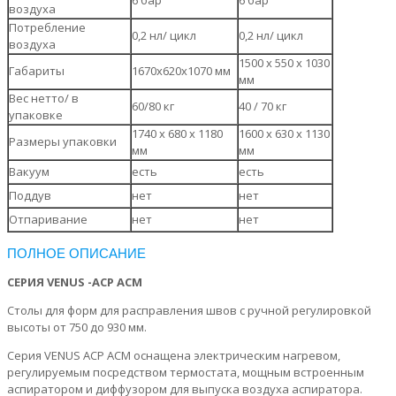
6 бар
6 бар
воздуха
Потребление
0,2 нл/ цикл
0,2 нл/ цикл
воздуха
1500 x 550 x 1030
Габариты
1670х620х1070 мм
мм
Вес нетто/ в
60/80 кг
40 / 70 кг
упаковке
1740 x 680 x 1180
1600 x 630 x 1130
Размеры упаковки
мм
мм
Вакуум
есть
есть
Поддув
нет
нет
Отпаривание
нет
нет
ПОЛНОЕ ОПИСАНИЕ
СЕРИЯ VENUS -ACP ACM
Столы для форм для расправления швов с ручной регулировкой
высоты от 750 до 930 мм.
Серия VENUS ACP ACM оснащена электрическим нагревом,
регулируемым посредством термостата, мощным встроенным
аспиратором и диффузором для выпуска воздуха аспиратора.