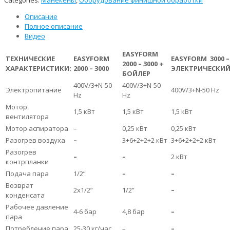
Categories:
Манекены
,
Оборудование финишной обработки
Описание
Полное описание
Видео
EASYFORM
ТЕХНИЧЕСКИЕ
EASYFORM
EASYFORM 3000 –
2000 – 3000 +
Х
АРАКТЕРИСТИКИ:
2000 – 3000
ЭЛЕКТРИЧЕСКИ
БОЙЛЕР
400V/3+N-50
400V/3+N-50
Электропитание
400V/3+N-50 Hz
Hz
Hz
Мотор
1,5 кВт
1,5 кВт
1,5 кВт
вентилятора
Мотор аспиратора
–
0,25 кВт
0,25 кВт
Разогрев воздуха
–
3+6+2+2+2 кВт
3+6+2+2+2 кВт
Разогрев
–
–
2 кВт
контрпланки
Подача пара
1/2”
–
–
Возврат
2х1/2”
1/2”
–
конденсата
Рабочее давление
4-6 бар
4,8 бар
–
пара
Потребление пара
25-30 кг/час
–
–