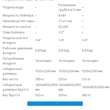
Резиновая
Подача воды
–
–
трубка ø13 мм
Мощность бойлера
–
8 кВт
–
Производство пара
–
11 кг/час
–
Мощность насоса
–
0,5 кВт
–
Слив бойлера
–
1/2”
–
Подача сжатого
1/4”
1/4”
1/4”
воздуха
Рабочее давление
6-8 бар
6-8 бар
6-8 бар
воздуха
Потребление
16 нл/цикл
16 нл/цикл
16 нл/цикл
воздуха
Габаритные
1535х2200 мм
1535х2200 мм
1535х2200 мм
размеры
Вес нетто
290 кг
320 кг
315 кг
Габаритные
1620х820х2050
1620х820х2050
1620х820х2050 мм
размеры брутто
мм
мм
Вес брутто
320 кг
350 кг
345 кг
СКАЧАТЬ ПАСПОРТ ОБОРУДОВАНИЯ