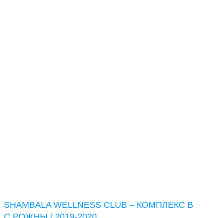
SHAMBALA WELLNESS CLUB –
КОМПЛЕКС В С.РОЖНЫ / 2019-
2020
Основна
Портфолио
Cтиральные машины
Shambala Wellness Club – комплекс в с.Рожны / 2019-2020
SHAMBALA WELLNESS CLUB – КОМПЛЕКС В
С.РОЖНЫ / 2019-2020