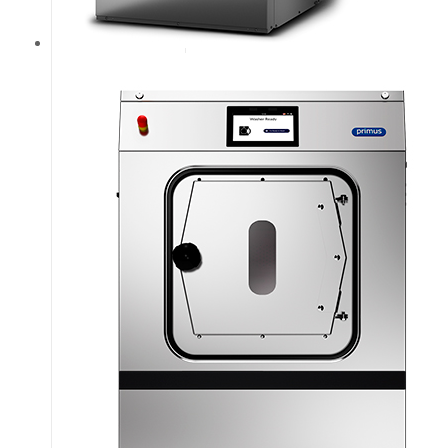
белья. Легко
управляемый
микропроцессор
Xcontrol