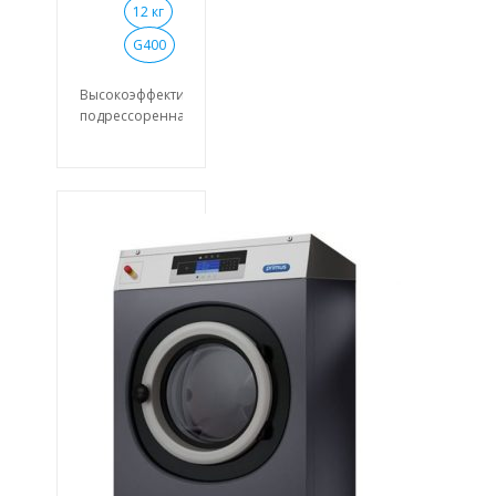
12 кг
G400
Высокоэффективная
подрессоренная
стирально-
отжимная
машина с
загрузкой 12
кг. Легко
управляемый
микропроцессор
Xcontrol
Большой
выпускной
клапан (Ø
76мм). Легкий
доступ ко всем
важным частям
машины со
стороны
лицевой