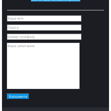
PowerWash®
Клапана
подвода воды
большой
мощности.
Легкий доступ
ко всем
важным частям
машины со
стороны
лицевой
панели.
Загрузочный
люк большого
диаметра для
легкой
загрузки и
выгрузки
белья. Верхняя
панель из
нержавеющей
стали,
передняя и
боковые