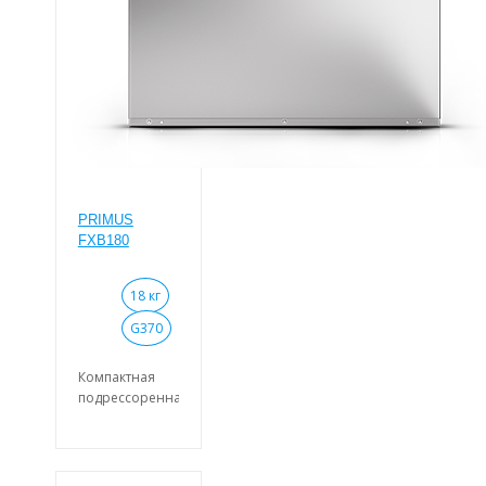
PRIMUS
FXB180
18 кг
G370
Компактная
подрессоренная
стирально-
отжимная
машина
барьерного