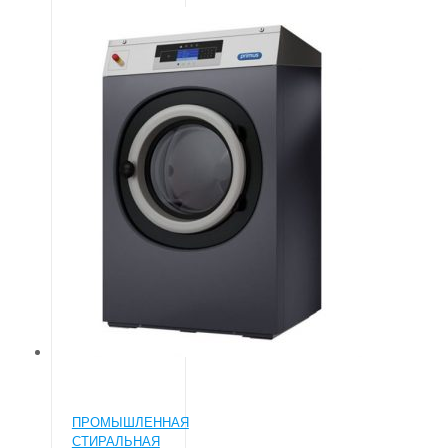
типа с
загрузкой 18
кг. Уникальная
система
PowerWash®
Патентованная
воронка.
Загрузочный
люк большого
диаметра для
легкой
загрузки и
выгрузки
белья.
Высокоскоростная
стиральная
машина с
отжимом.
ПРОМЫШЛЕННАЯ
СТИРАЛЬНАЯ