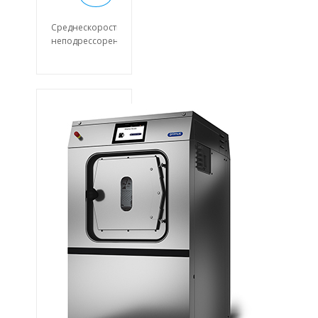
Среднескоростная
неподрессоренная
промышленная
стирально-
отжимная
машина с
загрузкой 15
кг.
Легкий доступ
ко всем
важным частям
машины со
стороны
лицевой
панели.
Загрузочный
люк большого
диаметра для
легкой
загрузки и
выгрузки