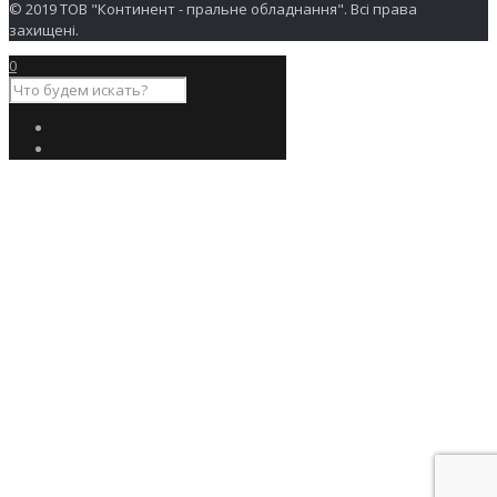
панели
© 2019 ТОВ "Континент - пральне обладнання". Всі права
окрашены в
захищені.
серый цвет
0