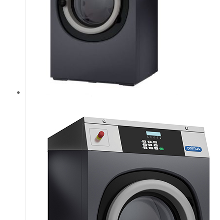
загрузки и
выгрузки
белья. Верхняя
панель из
нержавеющей
стали,
передняя и
боковые
панели
окрашены в
серый цвет.
Патентованная
воронка.
Большой
выпускной
клапан (Ø
76мм)