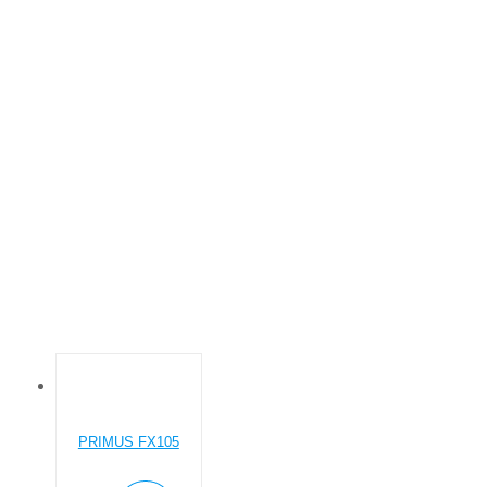
11-60
Основна
Product Загрузка, кг Стиралок
11-60
PRIMUS FX105