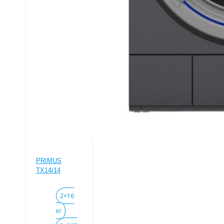
PRIMUS
TX14/14
2×16
кг