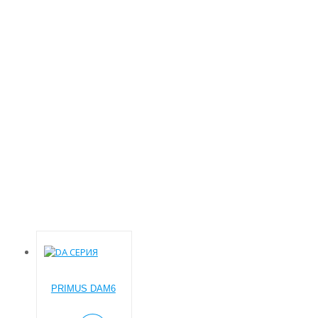
PRIMUS
Основна
Product Бренд стиралок
Primus
PRIMUS DAM6