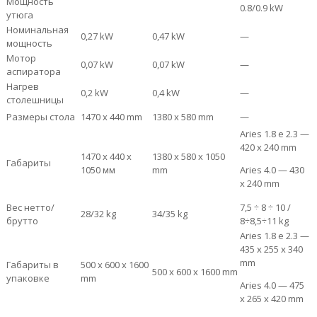
Мощность
0.8/0.9 kW
утюга
Номинальная
0,27 kW
0,47 kW
—
мощность
Мотор
0,07 kW
0,07 kW
—
аспиратора
Нагрев
0,2 kW
0,4 kW
—
столешницы
Размеры стола
1470 х 440 mm
1380 х 580 mm
—
Aries 1.8 e 2.3 —
420 x 240 mm
1470 х 440 х
1380 х 580 х 1050
Габариты
1050 мм
mm
Aries 4.0 — 430
х 240 mm
Вес нетто/
7,5 ÷ 8 ÷ 10 /
28/32 kg
34/35 kg
брутто
8÷8,5÷11 kg
Aries 1.8 e 2.3 —
435 х 255 х 340
mm
Габариты в
500 х 600 х 1600
500 х 600 х 1600 mm
упаковке
mm
Aries 4.0 — 475
х 265 х 420 mm