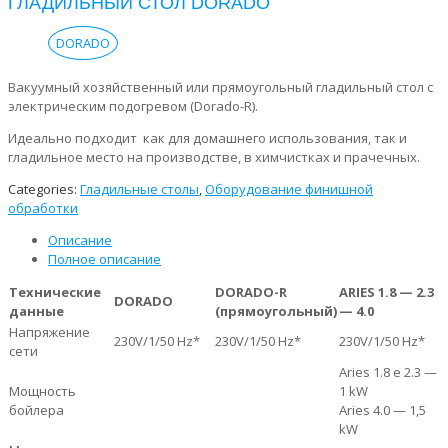
ГЛАДИЛЬНЫЙ СТОЛ DORADO
DORADO
Вакуумный хозяйственный или прямоугольный гладильный стол с
электрическим подогревом (Dorado-R).
Идеально подходит как для домашнего использования, так и
гладильное место на производстве, в химчистках и прачечных.
Categories:
Гладильные столы
,
Оборудование финишной
обработки
Описание
Полное описание
Технические
DORADO-R
ARIES 1.8 — 2.3
DORADO
данные
(прямоугольный)
— 4.0
Напряжение
230V/1/50 Hz*
230V/1/50 Hz*
230V/1/50 Hz*
сети
Aries 1.8 e 2.3 —
Мощность
1 kW
бойлера
Aries 4.0 — 1,5
kW