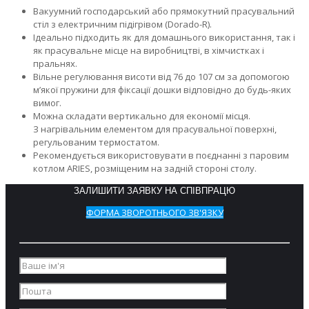
Вакуумний господарський або прямокутний прасувальний
стіл з електричним підігрівом (Dorado-R).
Ідеально підходить як для домашнього використання, так і
як прасувальне місце на виробництві, в хімчистках і
пральнях.
Вільне регулювання висоти від 76 до 107 см за допомогою
м’якої пружини для фіксації дошки відповідно до будь-яких
вимог.
Можна складати вертикально для економії місця.
З нагрівальним елементом для прасувальної поверхні,
регульованим термостатом.
Рекомендується використовувати в поєднанні з паровим
котлом ARIES, розміщеним на задній стороні столу.
ЗАЛИШИТИ ЗАЯВКУ НА СПІВПРАЦЮ
ФОРМА ЗВОРОТНЬОГО ЗВ'ЯЗКУ