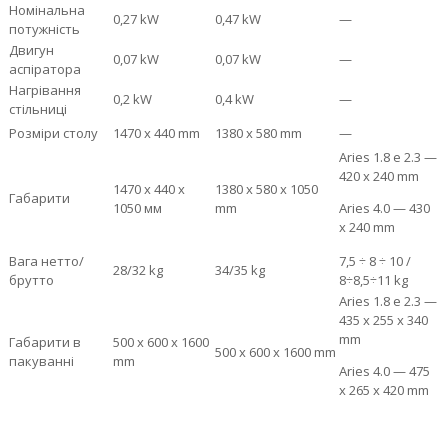
Номінальна
0,27 kW
0,47 kW
—
потужність
Двигун
0,07 kW
0,07 kW
—
аспіратора
Нагрівання
0,2 kW
0,4 kW
—
стільниці
Розміри столу
1470 х 440 mm
1380 х 580 mm
—
Aries 1.8 e 2.3 —
420 x 240 mm
1470 х 440 х
1380 х 580 х 1050
Габарити
1050 мм
mm
Aries 4.0 — 430
х 240 mm
Вага нетто/
7,5 ÷ 8 ÷ 10 /
28/32 kg
34/35 kg
брутто
8÷8,5÷11 kg
Aries 1.8 e 2.3 —
435 х 255 х 340
mm
Габарити в
500 х 600 х 1600
500 х 600 х 1600 mm
пакуванні
mm
Aries 4.0 — 475
х 265 х 420 mm