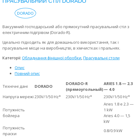
ПРАСУВАЛЬНИЙ СТІЛ DORADO
DORADO
Вакуумний господарський або прямокутний прасувальний стіл з
електричним підігрівом (Dorado-R).
Ідеально підходить як для домашнього використання, так і
прасувальне місце на виробництві, в хімчистках і пральнях.
Категорії:
Обладнання фінішної обробки
,
Прасувальні столи
Опис
Повний опис
DORADO-R
ARIES 1.8 — 2.3
Технічні дані
DORADO
(прямоугольный)
— 4.0
Напруга мережі
230V/1/50 Hz*
230V/1/50 Hz*
230V/1/50 Hz*
Aries 1.8 e 2.3 —
Потужність
1 kW
бойлера
Aries 4.0 — 1,5
kW
Потужність
0.8/0.9 kW
праски