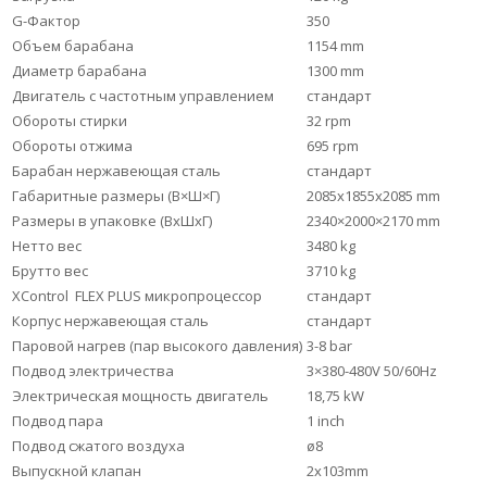
G-Фактор
350
Объем барабана
1154 mm
Диаметр барабана
1300 mm
Двигатель с частотным управлением
стандарт
Обороты стирки
32 rpm
Обороты отжима
695 rpm
Барабан нержавеющая сталь
стандарт
Габаритные размеры (В×Ш×Г)
2085x1855x2085 mm
Размеры в упаковке (ВхШхГ)
2340×2000×2170 mm
Нетто вес
3480 kg
Брутто вес
3710 kg
XControl FLEX PLUS микропроцессор
стандарт
Корпус нержавеющая сталь
стандарт
Паровой нагрев (пар высокого давления)
3-8 bar
Подвод электричества
3×380-480V 50/60Hz
Электрическая мощность двигатель
18,75 kW
Подвод пара
1 inch
Подвод сжатого воздуха
ø8
Выпускной клапан
2х103mm