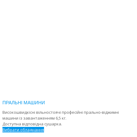
КАТАЛОГ
Основна
Каталог
ПРАЛЬНІ МАШИНИ
Високошвидкісні вільностоячі професійні прально-віджимні
машини із завантаженням 6,5 кг.
Доступна відповідна сушарка.
Вибрати обладнання