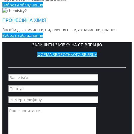
Вибрати обладнання
ПРОФЕСІЙНА ХІМІЯ
Засоби для хімчистки, видалення плям, аквачистки, прання.
Вибрати обладнання
ЗАЛИШИТИ ЗАЯВКУ НА СПІВПРАЦЮ
ФОРМА ЗВОРОТНЬОГО ЗВ'ЯЗКУ