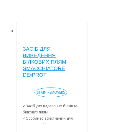
ЗАСІБ ДЛЯ
ВИВЕДЕННЯ
БІЛКОВИХ ПЛЯМ
SMACCHIATORE
DE•PROT
STAIN REMOVERS
✓Засіб для видалення білків та
білкових плям
✓Особливо ефективний для
видалення білкових плям від
яєць,