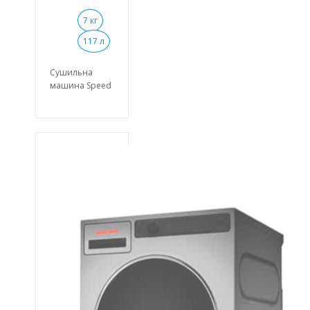
7 кг
117 л
Сушильна
машина Speed
Queen DAM7
має безліч
переваг для
простого і
зрозумілого
використання.
Відсутність
вібрації,
завдяки новій
прогресивній
підвісці.
Використовуючи
цю сушильну
машину ви
отримуєте
мінімальні
показники,