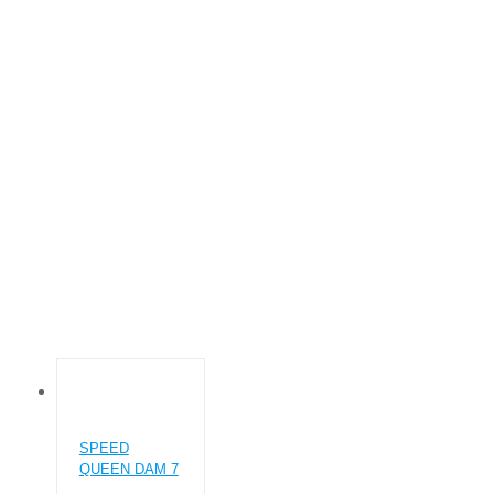
SPEED QUEEN
Основна
Товар Бренд стиралок
Speed queen
SPEED
QUEEN DAM 7