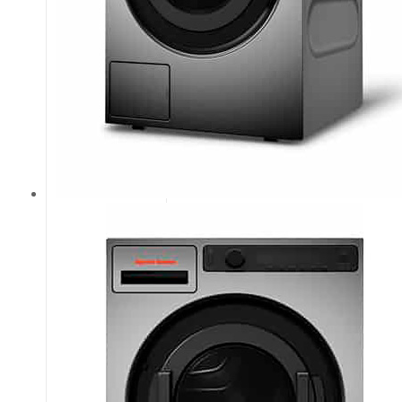
отримуєте
мінімальні
показники,
часу сушіння і
витрат на
комунальні
послуги.
Покращена
панель
керування,
нахилена під
кутом 10
градусів,
підвищує
зручність
читання
інформації.
Сушильна
машина DAM9
представлена
також з
вентильованим
виконанням
DAMV9.