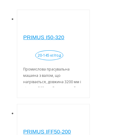
PRIMUS I50-320
20-145 кг/год
Промислова прасувальна
машина з валом, що
нагрівається, довжина 3200 мм і
діаметр 502 мм. Електричний,
газовий або паровий нагрів.
Велика площа контакту з
білизною (кут охоплення 300°).
Захист пальців для більшої
безпеки, плюс кнопка аварійної
зупинки. Міцні прасувальні
PRIMUS IFF50-200