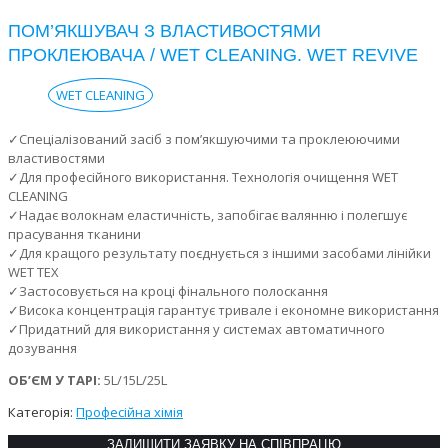
ПОМ’ЯКШУВАЧ З ВЛАСТИВОСТЯМИ
ПРОКЛЕЮВАЧА / WET CLEANING. WET REVIVE
WET CLEANING
✓Спеціалізований засіб з пом’якшуючими та проклеюючими
властивостями
✓Для професійного використання. Технологія очищення WET
CLEANING
✓Надає волокнам еластичність, запобігає валянню і полегшує
прасування тканини
✓Для кращого результату поєднується з іншими засобами лінійки
WET TEX
✓Застосовується на кроці фінального полоскання
✓Висока концентрація гарантує тривале і економне використання
✓Придатний для використання у системах автоматичного
дозування
ОБ’ЄМ У ТАРІ:
5L/15L/25L
Категорія:
Професійна хімія
ЗАЛИШИТИ ЗАЯВКУ НА СПІВПРАЦЮ