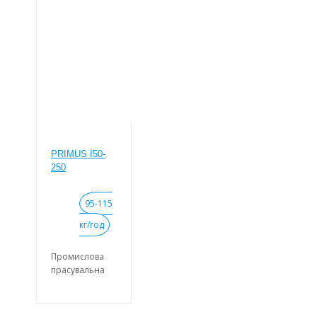
температур).
Автоматичне
охолодження.
20 програм
прасування.
Легко
керований
мікропроцесор.
Задній хід вала.
PRIMUS I50-
250
95-115
кг/год
Промислова
прасувальна
машина з
валом, що
нагрівається,