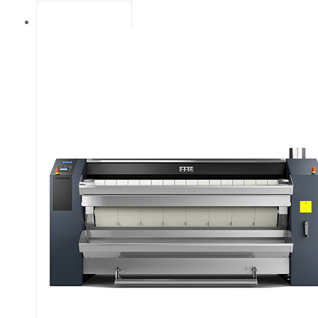
довжина 2600
мм і діаметр
502 мм.
Електричний,
газовий або
паровий
нагрів.
Велика площа
контакту з
білизною (кут
охоплення
300°). Захист
пальців для
більшої
безпеки, плюс
кнопка
аварійної
зупинки. Міцні
прасувальні
стрічки (стійкі
до високих
температур).
Автоматичне