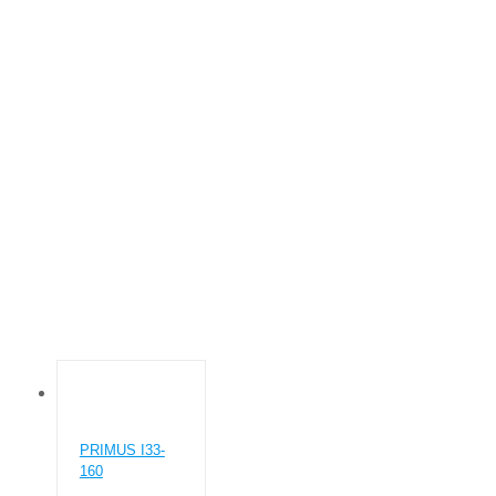
CУШИЛЬНО-ГЛАДИЛЬНЫЕ КАТКИ
Основна
Товар Категории глажка
Cушильно-гладильные катки
PRIMUS I33-
160