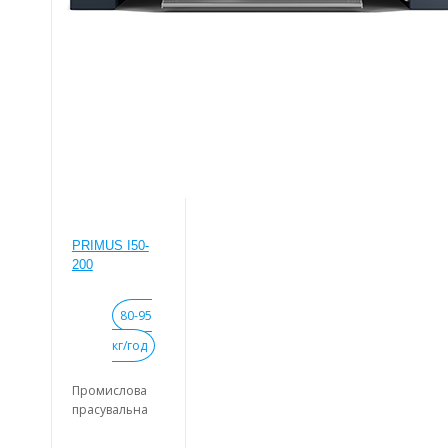
Легко
керований
мікропроцесор.
PRIMUS I50-
200
80-95
кг/год
Промислова
прасувальна
машина з
валом, що