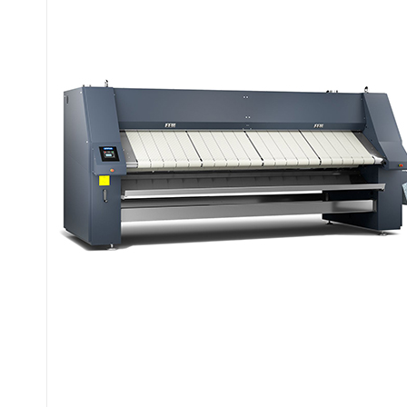
20 програм
прасування.
Легко
керований
мікропроцесор.
Задній хід вала.