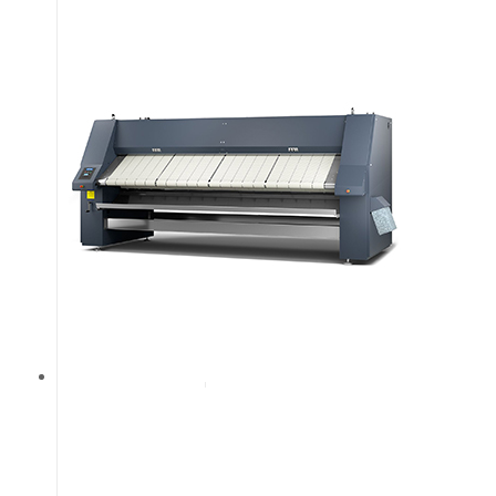
мм і діаметр
502 мм.
Електричний,
газовий або
паровий
нагрів.
Велика площа
контакту з
білизною (кут
охоплення
300°). Захист
пальців для
більшої
безпеки, плюс
кнопка
аварійної
зупинки. Міцні
прасувальні
стрічки (стійкі
до високих
температур).
Автоматичне
охолодження.