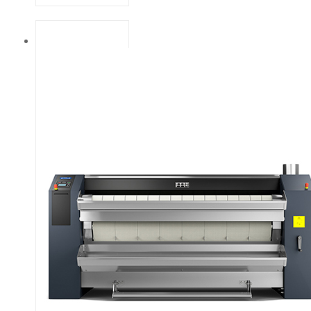
нагрівається,
довжина 2000
мм і діаметр
502 мм.
Електричний,
газовий або
паровий
нагрів.
Велика площа
контакту з
білизною (кут
охоплення
300°). Захист
пальців для
більшої
безпеки, плюс
кнопка
аварійної
зупинки. Міцні
прасувальні
стрічки (стійкі
до високих