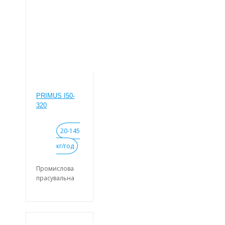
охолодження.
20 програм
прасування.
Легко
керований
мікропроцесор.
Задній хід вала.
PRIMUS I50-
320
20-145
кг/год
Промислова
прасувальна
машина з
валом, що
нагрівається,
довжина 3200