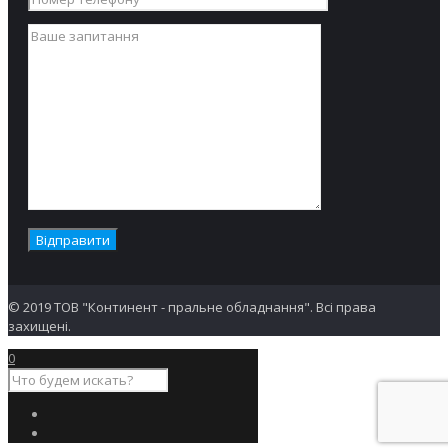
поверхня з
підключення
відпарюванням
до
і аспірацією.
централізованого
Обидві
джерела пари,
поверхні
аспірації та
мають паровий
стисненого
нагрів.
повітря.
Доступні в
незалежній
версії або для
підключення
до окремих
джерел пари та
централізованої
аспірації.
© 2019 ТОВ "Континент - пральне обладнання". Всі права
захищені.
0