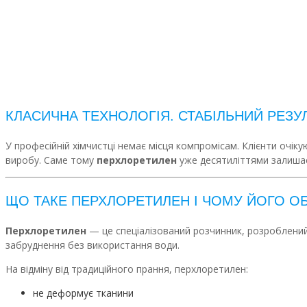
КЛАСИЧНА ТЕХНОЛОГІЯ. СТАБІЛЬНИЙ РЕЗУ
У професійній хімчистці немає місця компромісам. Клієнти очік
виробу. Саме тому
перхлоретилен
уже десятиліттями залиша
ЩО ТАКЕ ПЕРХЛОРЕТИЛЕН І ЧОМУ ЙОГО 
Перхлоретилен
— це спеціалізований розчинник, розроблений
забруднення без використання води.
На відміну від традиційного прання, перхлоретилен:
не деформує тканини