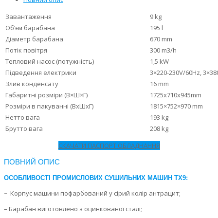
Завантаження
9 kg
Об’єм барабана
195 l
Діаметр барабана
670 mm
Потік повітря
300 m3/h
Тепловий насос (потужність)
1,5 kW
Підведення електрики
3×220-230V/60Hz, 3×38
Злив конденсату
16 mm
Габаритні розміри (В×Ш×Г)
1725x710x945mm
Розміри в пакуванні (ВхШхГ)
1815×752×970 mm
Нетто вага
193 kg
Брутто вага
208 kg
СКАЧАТИ ПАСПОРТ ОБЛАДНАННЯ
ПОВНИЙ ОПИС
ОСОБЛИВОСТІ ПРОМИСЛОВИХ СУШИЛЬНИХ МАШИН ТХ9:
–
Корпус машини пофарбований у сірий колір антрацит;
– Барабан виготовлено з оцинкованої сталі;