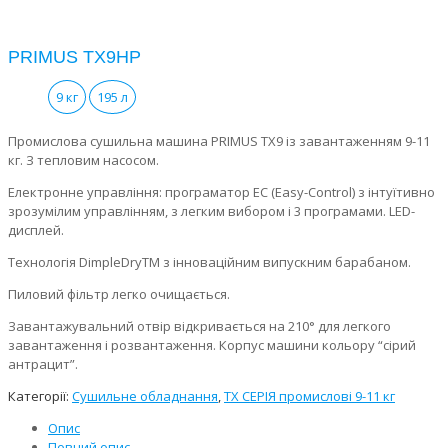
PRIMUS TX9HP
9 кг
195 л
Промислова сушильна машина PRIMUS TX9 із завантаженням 9-11
кг. З тепловим насосом.
Електронне управління: програматор EC (Easy-Control) з інтуїтивно
зрозумілим управлінням, з легким вибором і 3 програмами. LED-
дисплей.
Технологія DimpleDryTM з інноваційним випускним барабаном.
Пиловий фільтр легко очищається.
Завантажувальний отвір відкривається на 210° для легкого
завантаження і розвантаження. Корпус машини кольору “сірий
антрацит”.
Категорії:
Сушильне обладнання
,
ТХ СЕРІЯ промислові 9-11 кг
Опис
Повний опис