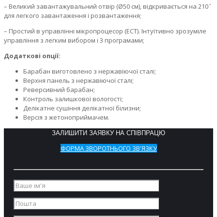
– Великий завантажувальний отвір (Ø50 см), відкривається на 210 ̊
для легкого завантаження і розвантаження;
– Простий в управлінні мікропроцесор (ЕСТ). Інтуїтивно зрозуміле
управління з легким вибором і 3 програмами;
Додаткові опції:
Барабан виготовлено з нержавіючої сталі;
Верхня панель з нержавіючої сталі;
Реверсивний барабан;
Контроль залишкової вологості;
Делікатне сушіння делікатної білизни;
Версія з жетоноприймачем.
ЗАЛИШИТИ ЗАЯВКУ НА СПІВПРАЦЮ
ФОРМА ЗВОРОТНЬОГО ЗВ'ЯЗКУ