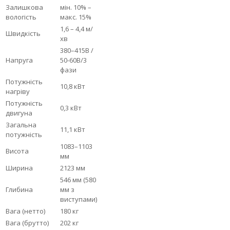
Залишкова
мін. 10% –
вологість
макс. 15%
1,6 – 4,4 м/
Швидкість
хв
380–415В /
Напруга
50-60В/3
фази
Потужність
10,8 кВт
нагріву
Потужність
0,3 кВт
двигуна
Загальна
11,1 кВт
потужність
1083–1103
Висота
мм
Ширина
2123 мм
546 мм (580
Глибина
мм з
виступами)
Вага (нетто)
180 кг
Вага (брутто)
202 кг