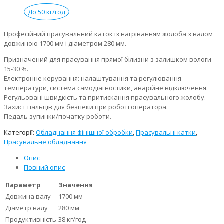
До 50 кг/год
Професійний прасувальний каток із нагріванням жолоба з валом
довжиною 1700 мм і діаметром 280 мм.
Призначений для прасування прямої білизни з залишком вологи
15-30 %.
Електронне керування: налаштування та регулювання
температури, система самодіагностики, аварійне відключення.
Регульовані швидкість та притискання прасувального жолобу.
Захист пальців для безпеки при роботі оператора.
Педаль зупинки/початку роботи.
Категорії:
Обладнання фінішної обробки
,
Прасувальні катки
,
Прасувальне обладнання
Опис
Повний опис
Параметр
Значення
Довжина валу
1700 мм
Діаметр валу
280 мм
Продуктивність
38 кг/год