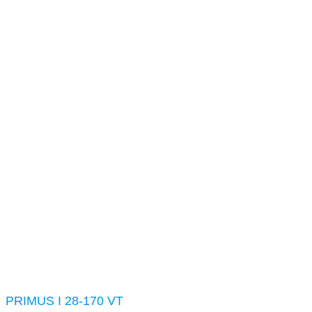
PRIMUS I 28-170 VT
Основна
Прасувальне обладнання
Прасувальні катки
PRIMUS I 28-170 VT
PRIMUS I 28-170 VT