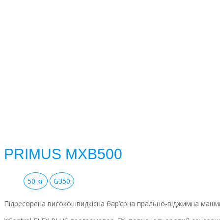
PRIMUS MXB500
50 кг
G350
Підресорена високошвидкісна бар’єрна прально-віджимна машина