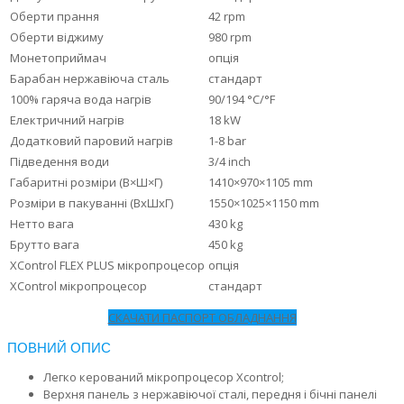
Оберти прання
42 rpm
Оберти віджиму
980 rpm
Монетоприймач
опція
Барабан нержавіюча сталь
стандарт
100% гаряча вода нагрів
90/194 °C/°F
Електричний нагрів
18 kW
Додатковий паровий нагрів
1-8 bar
Підведення води
3/4 inch
Габаритні розміри (В×Ш×Г)
1410×970×1105 mm
Розміри в пакуванні (ВхШхГ)
1550×1025×1150 mm
Нетто вага
430 kg
Брутто вага
450 kg
XControl FLEX PLUS мікропроцесор
опція
XControl мікропроцесор
стандарт
СКАЧАТИ ПАСПОРТ ОБЛАДНАННЯ
ПОВНИЙ ОПИС
Легко керований мікропроцесор Xcontrol;
Верхня панель з нержавіючої сталі, передня і бічні панелі