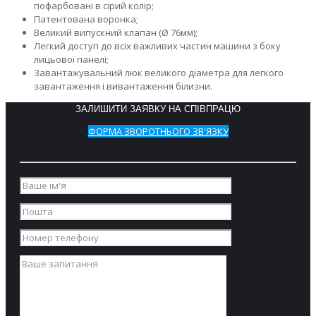
пофарбовані в сірий колір;
Патентована воронка;
Великий випускний клапан (Ø 76мм);
Легкий доступ до всіх важливих частин машини з боку
лицьової панелі;
Завантажувальний люк великого діаметра для легкого
завантаження і вивантаження білизни.
ЗАЛИШИТИ ЗАЯВКУ НА СПІВПРАЦЮ
ФОРМА ЗВОРОТНЬОГО ЗВ'ЯЗКУ