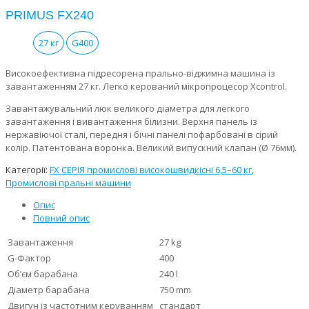
PRIMUS FX240
27 кг
G400
Високоефективна підресорена прально-віджимна машина із
завантаженням 27 кг. Легко керований мікропроцесор Xcontrol.
Завантажувальний люк великого діаметра для легкого
завантаження і вивантаження білизни. Верхня панель із
нержавіючої сталі, передня і бічні панелі пофарбовані в сірий
колір. Патентована воронка. Великий випускний клапан (Ø 76мм).
Категорії:
FX СЕРІЯ промислові високошвидкісні 6,5–60 кг
,
Промислові пральні машини
Опис
Повний опис
Завантаження
27 kg
G-Фактор
400
Об’єм барабана
240 l
Діаметр барабана
750 mm
Двигун із частотним керуванням
стандарт