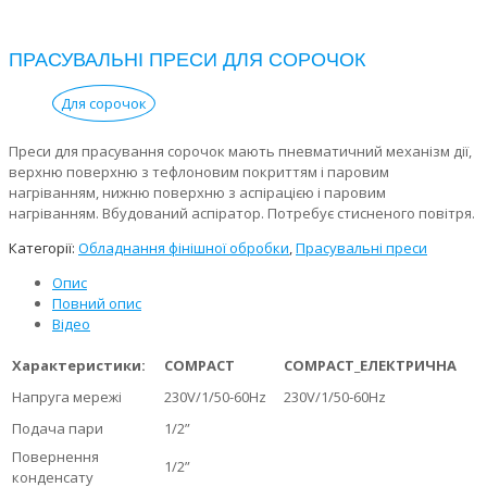
ПРАСУВАЛЬНІ ПРЕСИ ДЛЯ СОРОЧОК
Для сорочок
Преси для прасування сорочок мають пневматичний механізм дії,
верхню поверхню з тефлоновим покриттям і паровим
нагріванням, нижню поверхню з аспірацією і паровим
нагріванням. Вбудований аспіратор. Потребує стисненого повітря.
Категорії:
Обладнання фінішної обробки
,
Прасувальні преси
Опис
Повний опис
Відео
Характеристики:
COMPACT
COMPACT_ЕЛЕКТРИЧНА
Напруга мережі
230V/1/50-60Hz
230V/1/50-60Hz
Подача пари
1/2”
Повернення
1/2”
конденсату