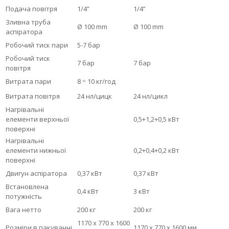
Подача повітря
1/4”
1/4”
Зливна труба
Ø 100 mm
Ø 100 mm
аспіратора
Робочий тиск пари
5-7 бар
Робочий тиск
7 бар
7 бар
повітря
Витрата пари
8 ÷ 10 кг/год
Витрата повітря
24 нл/цицк
24 нл/цикл
Нагрівальні
елементи верхньої
0,5+1,2+0,5 кВт
поверхні
Нагрівальні
елементи нижньої
0,2+0,4+0,2 кВт
поверхні
Двигун аспіратора
0,37 кВт
0,37 кВт
Встановлена
0,4 кВт
3 кВт
потужність
Вага нетто
200 кг
200 кг
1170 x 770 x 1600
Розміри в пакуванні
1170 x 770 x 1600 мм