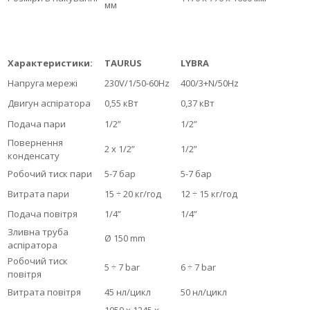
мм
Характеристики:
TAURUS
LYBRA
Напруга мережі
230V/1/50-60Hz
400/3+N/50Hz
Двигун аспіратора
0,55 кВт
0,37 кВт
Подача пари
1/2”
1/2”
Повернення
2 х 1/2”
1/2”
конденсату
Робочий тиск пари
5-7 бар
5-7 бар
Витрата пари
15 ÷ 20 кг/год
12 ÷ 15 кг/год
Подача повітря
1/4”
1/4”
Зливна труба
Ø 150 mm
аспіратора
Робочий тиск
5 ÷ 7 bar
6 ÷ 7 bar
повітря
Витрата повітря
45 нл/цикл
50 нл/цикл