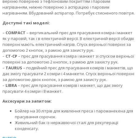
верхню поверхню з тефлоновим покриттям і паровим
нагріванням, нижню поверхню з аспірацією і паровим
нагріванням. Вбудований аспіратор. Потребує стисненого повітря.
Доступні такі моделі:
–
COMPACT
– вертикальний прес для прасування коміра і манжет
як у паровій, так і в електричній версії. В електричній версії обидві
поверхні мають електричний нагрів. Спуск верхньої поверхні за
допомогою 2 кнопок, з рамою для захисту рук.
–
CT-CP
– прес для прасування коміра і манжет зі спуском верхньої
поверхні за допомогою 2 кнопок, з рамою для захисту рук.
–
TAURUS
– подвійний прес для прасування комірів і манжетів, що
дає змогу прасувати 2 коміри і 4 манжети. Спуск верхньої поверхні
за допомогою двох кнопок, з рамою для захисту рук.
–
LIBRA
– прес для прасування комірів і манжет, що дає змогу
прасувати 4 коміри і 8 манжет.
Аксесуари за запитом:
Бойлер на 30 літрів для живлення преса і пароманекена для
прасування сорочок.
Живильний бак із нержавіючої сталі для рекуперації
конденсату.