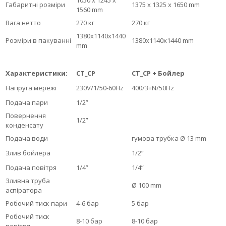
1050 x 1245 x
Габаритні розміри
1375 x 1325 x 1650 mm
1560 mm
Вага нетто
270 кг
270 кг
1380х1140х1440
Розміри в пакуванні
1380х1140х1440 mm
mm
Характеристики:
CT_CP
CT_CP + Бойлер
Напруга мережі
230V/1/50-60Hz
400/3+N/50Hz
Подача пари
1/2”
Повернення
1/2”
конденсату
Подача води
гумова трубка Ø 13 mm
Злив бойлера
1/2”
Подача повітря
1/4”
1/4”
Зливна труба
Ø 100 mm
аспіратора
Робочий тиск пари
4-6 бар
5 бар
Робочий тиск
8-10 бар
8-10 бар