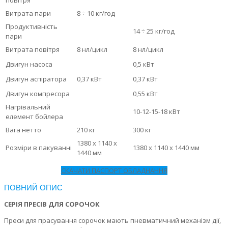
повітря
Витрата пари
8 ÷ 10 кг/год
Продуктивність
14 ÷ 25 кг/год
пари
Витрата повітря
8 нл/цикл
8 нл/цикл
Двигун насоса
0,5 кВт
Двигун аспіратора
0,37 кВт
0,37 кВт
Двигун компресора
0,55 кВт
Нагрівальний
10-12-15-18 кВт
елемент бойлера
Вага нетто
210 кг
300 кг
1380 x 1140 x
Розміри в пакуванні
1380 x 1140 x 1440 мм
1440 мм
СКАЧАТИ ПАСПОРТ ОБЛАДНАННЯ
ПОВНИЙ ОПИС
СЕРІЯ ПРЕСІВ ДЛЯ СОРОЧОК
Преси для прасування сорочок мають пневматичний механізм дії,