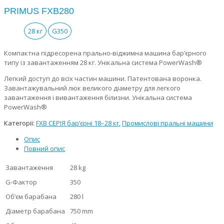
PRIMUS FXB280
28 кг
G350
Компактна підресорена прально-віджимна машина бар’єрного
типу із завантаженням 28 кг. Унікальна система PowerWash®
Легкий доступ до всіх частин машини. Патентована воронка.
Завантажувальний люк великого діаметру для легкого
завантаження і вивантаження білизни. Унікальна система
PowerWash®
Категорії:
FXB СЕРІЯ бар’єрні 18–28 кг
,
Промислові пральні машини
Опис
Повний опис
Завантаження
28 kg
G-Фактор
350
Об’єм барабана
280 l
Діаметр барабана
750 mm