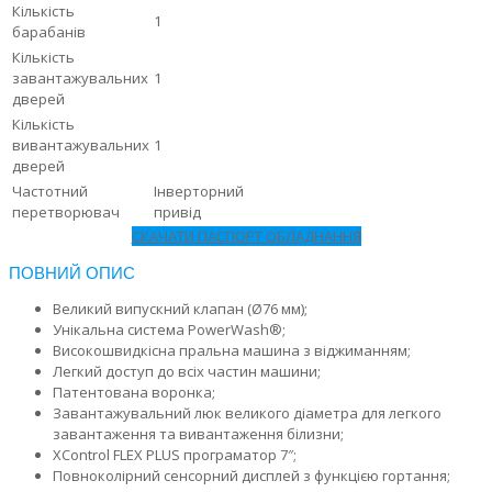
Кількість
1
барабанів
Кількість
завантажувальних
1
дверей
Кількість
вивантажувальних
1
дверей
Частотний
Інверторний
перетворювач
привід
СКАЧАТИ ПАСПОРТ ОБЛАДНАННЯ
ПОВНИЙ ОПИС
Великий випускний клапан (Ø76 мм);
Унікальна система PowerWash®;
Високошвидкісна пральна машина з віджиманням;
Легкий доступ до всіх частин машини;
Патентована воронка;
Завантажувальний люк великого діаметра для легкого
завантаження та вивантаження білизни;
XControl FLEX PLUS програматор 7″;
Повноколірний сенсорний дисплей з функцією гортання;