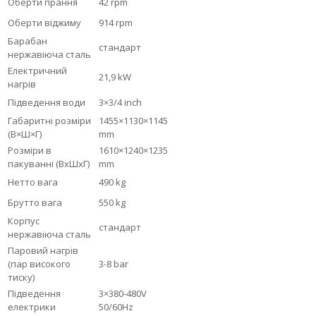
Оберти прання
42 rpm
Оберти віджиму
914 rpm
Барабан
стандарт
нержавіюча сталь
Електричний
21,9 kW
нагрів
Підведення води
3×3/4 inch
Габаритні розміри
1455×1130×1145
(В×Ш×Г)
mm
Розміри в
1610×1240×1235
пакуванні (ВхШхГ)
mm
Нетто вага
490 kg
Брутто вага
550 kg
Корпус
стандарт
нержавіюча сталь
Паровий нагрів
(пар високого
3-8 bar
тиску)
Підведення
3×380-480V
електрики
50/60Hz