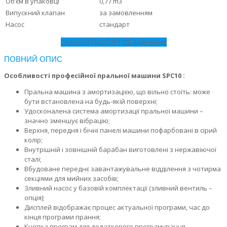
Об’єм в упаковці
0,77 m3
Випускний клапан
за замовленням
Насос
стандарт
СКАЧАТИ ПАСПОРТ ОБЛАДНАННЯ
ПОВНИЙ ОПИС
Особливості професійної пральної машини SРС10 :
Пральна машина з амортизацією, що вільно стоїть: може
бути встановлена на будь-якій поверхні;
Удосконалена система амортизації пральної машини –
значно зменшує вібрацію;
Верхня, передня і бічні панелі машини пофарбовані в сірий
колір;
Внутрішній і зовнішній барабан виготовлені з нержавіючої
сталі;
Вбудоване переднє завантажувальне відділення з чотирма
секціями для мийних засобів;
Зливний насос у базовій комплектації (зливний вентиль –
опція);
Дисплей відображає процес актуальної програми, час до
кінця програми прання;
Кнопка програм для додаткового програмування