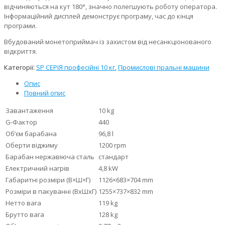
відчиняються на кут 180°, значно полегшують роботу оператора.
Інформаційний дисплей демонструє програму, час до кінця
програми.
Вбудований монетоприймач із захистом від несанкціонованого
відкриття.
Категорії:
SP СЕРІЯ професійні 10 кг
,
Промислові пральні машини
Опис
Повний опис
Завантаження
10 kg
G-Фактор
440
Об’єм барабана
96,8 l
Оберти віджиму
1200 rpm
Барабан нержавіюча сталь
стандарт
Електричний нагрів
4,8 kW
Габаритні розміри (В×Ш×Г)
1126×683×704 mm
Розміри в пакуванні (ВхШхГ)
1255×737×832 mm
Нетто вага
119 kg
Брутто вага
128 kg