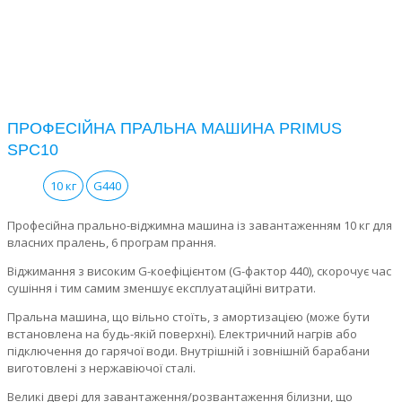
ПРОФЕСІЙНА ПРАЛЬНА МАШИНА PRIMUS
SPC10
10 кг
G440
Професійна прально-віджимна машина із завантаженням 10 кг для
власних пралень, 6 програм прання.
Віджимання з високим G-коефіцієнтом (G-фактор 440), скорочує час
сушіння і тим самим зменшує експлуатаційні витрати.
Пральна машина, що вільно стоїть, з амортизацією (може бути
встановлена на будь-якій поверхні). Електричний нагрів або
підключення до гарячої води. Внутрішній і зовнішній барабани
виготовлені з нержавіючої сталі.
Великі двері для завантаження/розвантаження білизни, що