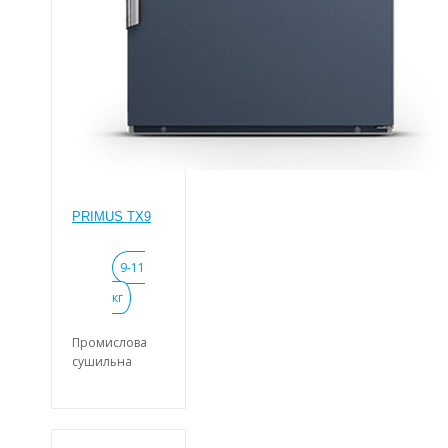
PRIMUS TX9
9-11
кг
Промислова
сушильна
машина
PRIMUS TX9 із
завантаженням
9-11 кг.