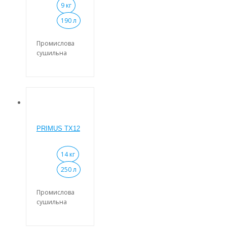
9 кг
190 л
Промислова
сушильна
машина
PRIMUS T9 із
завантаженням
9-11 кг.
PRIMUS TX12
14 кг
250 л
Промислова
сушильна
машина
PRIMUS TX12 із