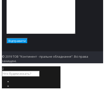
показники,
часу сушіння і
витрат на
комунальні
послуги.
Покращена
панель
керування,
нахилена під
кутом 10
градусів,
підвищує
зручність
© 2019 ТОВ "Континент - пральне обладнання". Всі права
читання
захищені.
інформації.
0
Сушильна
машина DAM9
представлена
також з
вентильованим
виконанням
DAMV9.