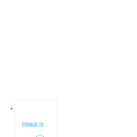
ДО 10
Основна
Товар Загрузка, кг Сушилок
До 10
PRIMUS T9