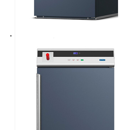
за інтенсивної
експлуатації.
Ці моделі
ідеально
підходять для
невеликих і
середніх
внутрішніх
пралень, де
неможливо
встановити
систему
відведення
повітря, а
також для
пралень
самообслуговування,
медичних
установ і
готелів.