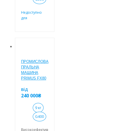
частин
машини з боку
Недоступно
лицьової
для
панелі.
замовлення
Завантажувальний
люк великого
Високошвидкісна
діаметру для
професійна
легкого
пральна
завантаження і
машина SC65,
вивантаження
завантаження
білизни.
(6,5 кг), (G-
ПРОМИСЛОВА
Верхня панель
фактор 530).
ПРАЛЬНА
із нержавіючої
Тип конструкції
МАШИНА
сталі, передня
– підресорена
PRIMUS FX80
та бічні панелі
(система
пофарбовані в
амортизації, не
від
сірий колір.
потребує
240 000
₴
кріплення до
основи).
9 кг
Внутрішній і
зовнішній
G400
барабани
виготовлені з
Високоефективна