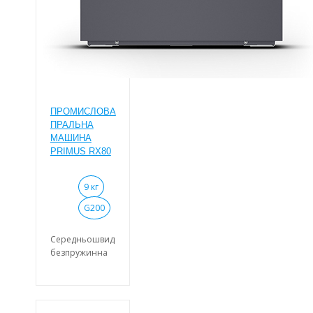
ПРОМИСЛОВА
ПРАЛЬНА
МАШИНА
PRIMUS RX80
9 кг
G200
Середньошвидкісна
безпружинна
промислова
прально-
віджимна
машина із