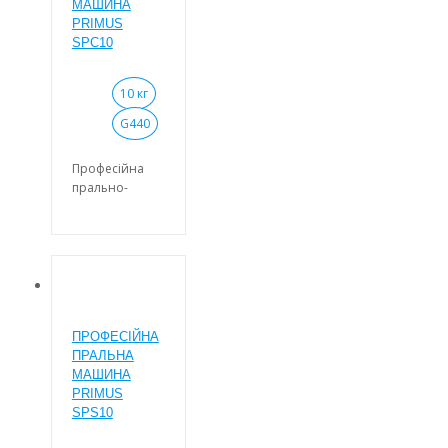
Віджимання з
МАШИНА
високим G-
PRIMUS
коефіцієнтом
SPC10
(G-фактор 440),
скорочує час
10 кг
сушіння і тим
самим
G440
зменшує
експлуатаційні
Професійна
витрати.
прально-
Пральна
віджимна
машина, що
машина із
вільно стоїть, з
завантаженням
амортизацією
10 кг для
(може бути
власних
встановлена на
пралень, 6
будь-якій
програм
поверхні).
ПРОФЕСІЙНА
прання.
ПРАЛЬНА
Електричний
Віджимання з
МАШИНА
нагрів або
високим G-
PRIMUS
підключення
коефіцієнтом
SPS10
до гарячої
(G-фактор 440),
води.
скорочує час