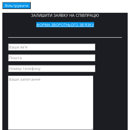
відкриття.
Професійна
(G-фактор 440),
Фільтрувати
двоярусна
скорочує час
прально-
ЗАЛИШИТИ ЗАЯВКУ НА СПІВПРАЦЮ
сушіння і тим
сушильна
самим
ФОРМА ЗВОРОТНЬОГО ЗВ'ЯЗКУ
машина із
зменшує
завантаженням
експлуатаційні
10 кг.
витрати.
Електричний
Вбудований
нагрів або
монетоприймач
підключення
із захистом від
до гарячої
несанкціонованого
води. Великі
відкриття.
двері для
Вільно стояча
завантаження/
машина з
вивантаження
амортизацією:
білизни,
може бути
відкриваються
встановлена на
на кут 180°, що
будь-якій
значно
поверхні.
полегшує
Внутрішній і
роботу
зовнішній
оператора.
барабан
Сушильна
пральної